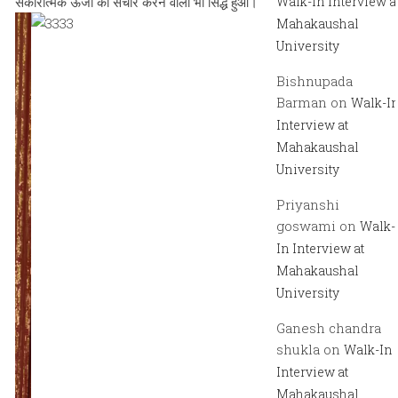
सकारात्मक ऊर्जा का संचार करने वाला भी सिद्ध हुआ।
Walk-In Interview a
Mahakaushal
University
Bishnupada
Barman
on
Walk-I
Interview at
Mahakaushal
University
Priyanshi
goswami
on
Walk-
In Interview at
Mahakaushal
University
Ganesh chandra
shukla
on
Walk-In
Interview at
Mahakaushal