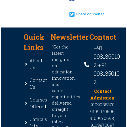
Share on Twitter
Quick
Newsletter
Contact
Links
"Get the
+91
latest
998136010
insights
About
2 +91
on
Us
education,
998135010
innovation,
Contact
2
and
Us
career
Contact
opportunities
Admission:
Courses
delivered
9109988370,
Offered
straight
9109970696,
to your
9109970698,
Campus
inbox.
9109970697,
Life