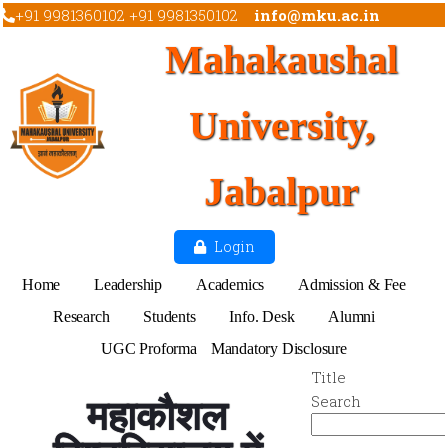
+91 9981360102 +91 9981350102
info@mku.ac.in
Mahakaushal
University,
Jabalpur
Login
Home
Leadership
Academics
Admission & Fee
Research
Students
Info. Desk
Alumni
UGC Proforma
Mandatory Disclosure
Title
महाकौशल
Search