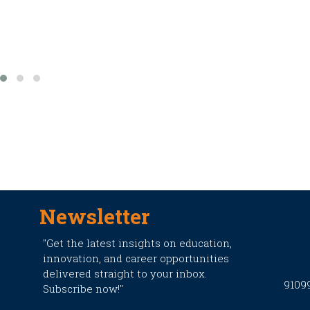
Newsletter
"Get the latest insights on education,
innovation, and career opportunities
delivered straight to your inbox.
9109
Subscribe now!"