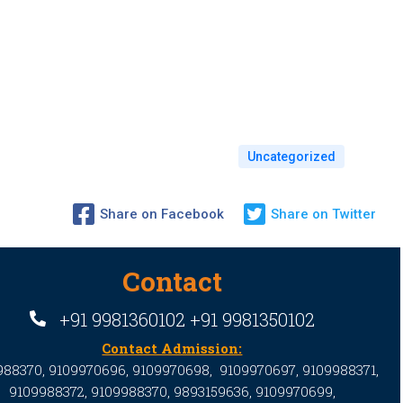
Uncategorized
Share on Facebook
Share on Twitter
Contact
+91 9981360102 +91 9981350102
Contact Admission:
988370, 9109970696, 9109970698, 9109970697, 9109988371,
9109988372, 9109988370,
9893159636,
9109970699,